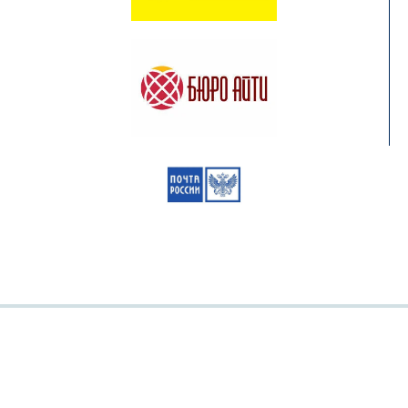
МЕН
+7 (4012) 97-23-65
zapad-pk@ranepa.ru